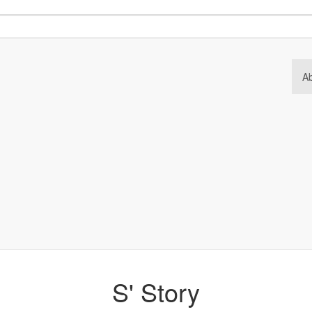
A
S' Story