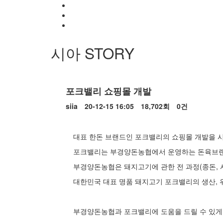
시아 STORY
Siia'
Story
포크밸리 쇼핑몰 개발
페
siia
20-12-15 16:05
18,702회
0건
이
본
지
대표 한돈 브랜드인 포크밸리의 쇼핑몰 개발을 
문
포크밸리는 부경양돈농협에서 운영하는 돈육브
정
부경양돈농협은 돼지고기에 관한 전 과정(종돈, 사
보
대한민국 대표 명품 돼지고기 포크밸리의 생산, 
부경양돈농협과 포크밸리에 도움을 드릴 수 있게 