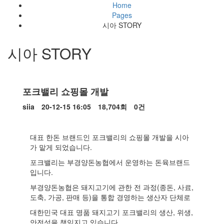
Home
Pages
시아 STORY
시아 STORY
Siia'
Story
포크밸리 쇼핑몰 개발
페
작
작
조
댓
siia
20-12-15 16:05
18,704회
0건
성
성
회
글
이
본
자
일
지
대표 한돈 브랜드인 포크밸리의 쇼핑몰 개발을 시아
문
가 맡게 되었습니다.
정
포크밸리는 부경양돈농협에서 운영하는 돈육브랜드
보
입니다.
부경양돈농협은 돼지고기에 관한 전 과정(종돈, 사료,
도축, 가공, 판매 등)을 통합 경영하는 생산자 단체로
대한민국 대표 명품 돼지고기 포크밸리의 생산, 위생,
안전성을 책임지고 있습니다.