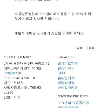
부경양돈농협과 포크밸리에 도움을 드릴 수 있게 된
것에 기쁨과 감사를 전합니다.
새롭게 태어날 포크밸리 쇼핑몰 기대해 주세요.
검색
목록
ABOUT DESIGN SIIA
SIIA WORKS
부산 해운대구 센텀중앙로 48
웹사이트제작
에이스하이테크21 513호
편집디자인
cs@siia.kr
CI·BI
070-8240-4730 ~ 5
솔루션제작
대표 : 전성진
캐릭터제작
사업자등록번호 : 708-63-
바이럴마케팅
00230
ON-GOING PROJECTS
상호 : 시아
포크밸리 쇼핑몰개발
솔테크 브랜딩