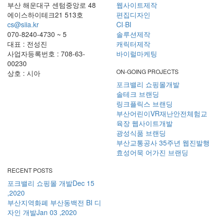
부산 해운대구 센텀중앙로 48
웹사이트제작
에이스하이테크21 513호
편집디자인
cs@siia.kr
CI·BI
070-8240-4730 ~ 5
솔루션제작
대표 : 전성진
캐릭터제작
사업자등록번호 : 708-63-
바이럴마케팅
00230
ON-GOING PROJECTS
상호 : 시아
포크밸리 쇼핑몰개발
솔테크 브랜딩
링크플릭스 브랜딩
부산어린이VR재난안전체험교
육장 웹사이트개발
광성식품 브랜딩
부산교통공사 35주년 웹진발행
효성어묵 어가진 브랜딩
RECENT POSTS
포크밸리 쇼핑몰 개발
Dec 15
,2020
부산지역화폐 부산동백전 BI 디
자인 개발
Jan 03 ,2020