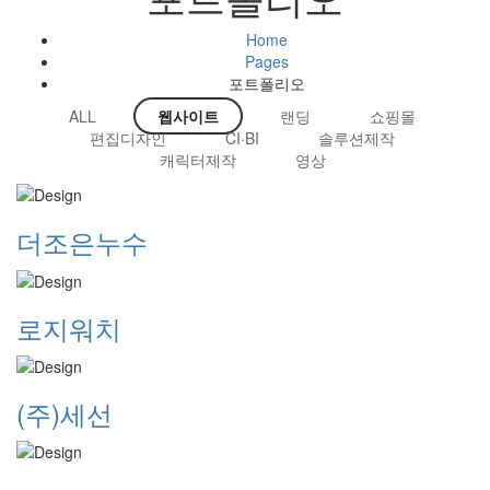
Home
Pages
포트폴리오
ALL
웹사이트
랜딩
쇼핑몰
편집디자인
CI·BI
솔루션제작
캐릭터제작
영상
더조은누수
로지워치
(주)세선