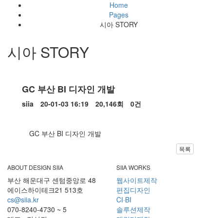
Home
Pages
시아 STORY
시아 STORY
Siia'
Story
GC 부산 BI 디자인 개발
페
작
작
조
댓
siia
20-01-03 16:19
20,146회
0건
성
성
회
글
이
본
자
일
지
GC 부산 BI 디자인 개발
문
정
목록
보
ABOUT DESIGN SIIA
SIIA WORKS
부산 해운대구 센텀중앙로 48
웹사이트제작
에이스하이테크21 513호
편집디자인
cs@siia.kr
CI·BI
070-8240-4730 ~ 5
솔루션제작