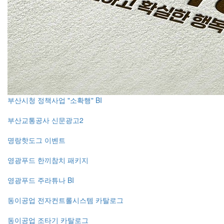
부산시청 정책사업 "소확행" BI
부산교통공사 신문광고2
명랑핫도그 이벤트
영광푸드 한끼참치 패키지
영광푸드 주라튜나 BI
동이공업 전자컨트롤시스템 카탈로그
동이공업 조타기 카탈로그