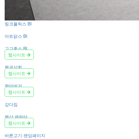
링크플릭스 BI
아트닭스 BI
고고좋소 BI
웹사이트
펭귄상회
웹사이트
왓더버거
웹사이트
강다짐
펫샵 캐릭터
웹사이트
바른고기-랜딩페이지