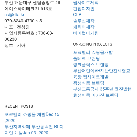
부산 해운대구 센텀중앙로 48
웹사이트제작
에이스하이테크21 513호
편집디자인
cs@siia.kr
CI·BI
070-8240-4730 ~ 5
솔루션제작
대표 : 전성진
캐릭터제작
사업자등록번호 : 708-63-
바이럴마케팅
00230
ON-GOING PROJECTS
상호 : 시아
포크밸리 쇼핑몰개발
솔테크 브랜딩
링크플릭스 브랜딩
부산어린이VR재난안전체험교
육장 웹사이트개발
광성식품 브랜딩
부산교통공사 35주년 웹진발행
효성어묵 어가진 브랜딩
RECENT POSTS
포크밸리 쇼핑몰 개발
Dec 15
,2020
부산지역화폐 부산동백전 BI 디
자인 개발
Jan 03 ,2020