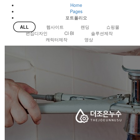
Home
Pages
포트폴리오
ALL
웹사이트
랜딩
쇼핑몰
편집디자인
CI·BI
솔루션제작
캐릭터제작
영상