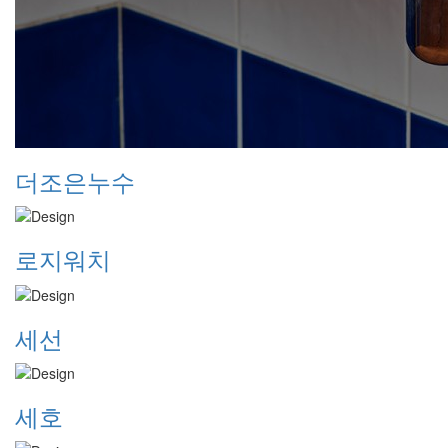
더조은누수
로지워치
세선
세호